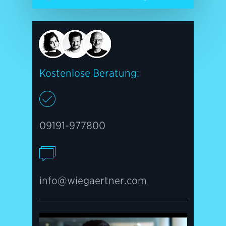
Das ermöglicht unser eigenes
Profi-
Equipment
. Von der Drohne, über
die kleinste 4K Kamera oder eine 6K-
Filmkamera für echte Hollywood-Qualität –
gerne auch in Slow-Motion.
Kostenlose Beratung:
09191-977800
info@wiegaertner.com