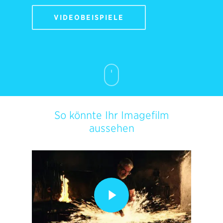
VIDEOBEISPIELE
So könnte Ihr Imagefilm
aussehen
Play Video