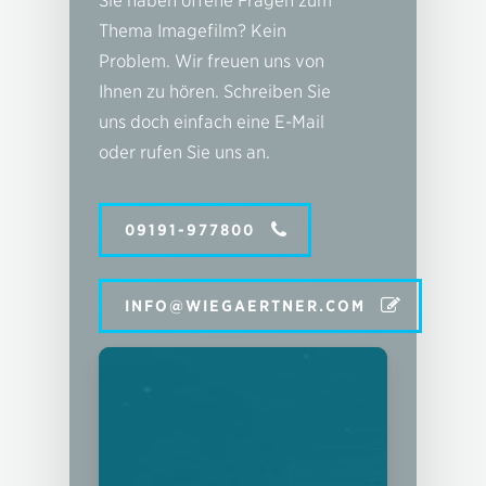
Sie haben offene Fragen zum
Thema Imagefilm? Kein
Problem. Wir freuen uns von
Ihnen zu hören. Schreiben Sie
uns doch einfach eine E-Mail
oder rufen Sie uns an.
09191-977800
INFO@WIEGAERTNER.COM